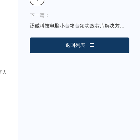
下一篇：
汤诚科技电脑小音箱音频功放芯片解决方
案-5V、2.4W音频功放芯片XA8002D
返回列表
有力