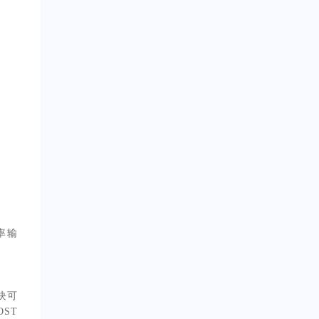
率输
块可
ST